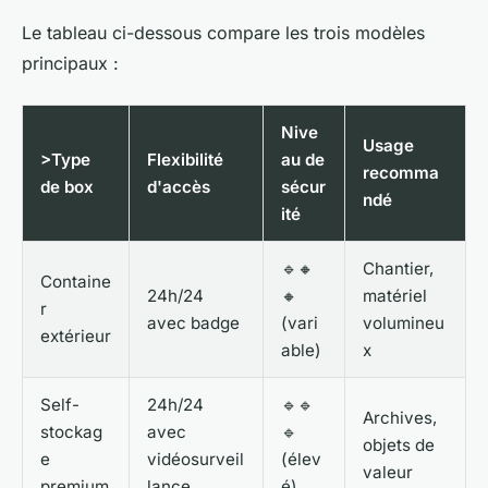
Le tableau ci-dessous compare les trois modèles
principaux :
Nive
Usage
>Type
Flexibilité
au de
recomma
de box
d'accès
sécur
ndé
ité
🔹🔸
Chantier,
Containe
24h/24
🔸
matériel
r
avec badge
(vari
volumineu
extérieur
able)
x
Self-
24h/24
🔹🔹
Archives,
stockag
avec
🔹
objets de
e
vidéosurveil
(élev
valeur
premium
lance
é)