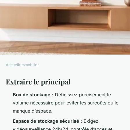
Accueil
›
Immobilier
IMMOBILIER
Extraire le principal
5 conseils essentiels pour
choisir un box de rangement à
Box de stockage
: Définissez précisément le
Lille
volume nécessaire pour éviter les surcoûts ou le
manque d’espace.
Dulce
•
10/03/2026 15:18
•
9 min de lecture
Espace de stockage sécurisé
: Exigez
vidéosurveillance 24h/24, contrôle d’accès et