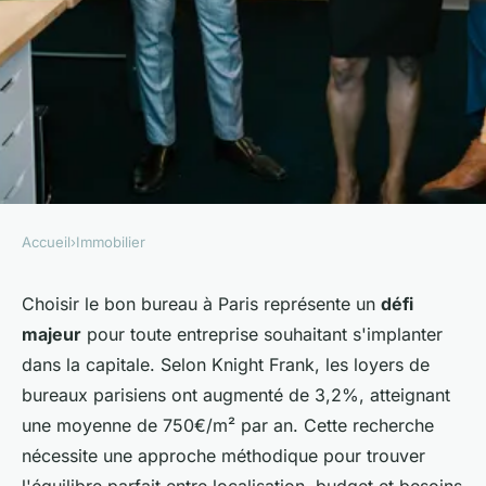
Accueil
›
Immobilier
IMMOBILIER
Trouver la location de bureau
Choisir le bon bureau à Paris représente un
défi
majeur
pour toute entreprise souhaitant s'implanter
idéale à paris : nos conseils
dans la capitale. Selon Knight Frank, les loyers de
bureaux parisiens ont augmenté de 3,2%, atteignant
Arthur
•
11 novembre 2025
•
7 min de lecture
une moyenne de 750€/m² par an. Cette recherche
nécessite une approche méthodique pour trouver